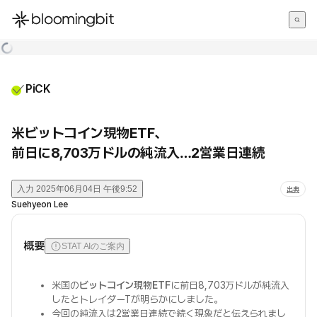
한국어
English
日本語
PiCK
米ビットコイン現物ETF、
前日に8,703万ドルの純流入…2営業日連続
入力
2025年06月04日 午後9:52
出典
Suehyeon Lee
概要
STAT AIのご案内
米国の
ビットコイン現物ETF
に前日8,703万ドルが純流入
したとトレイダーTが明らかにしました。
今回の純流入は2営業日連続で続く現象だと伝えられまし