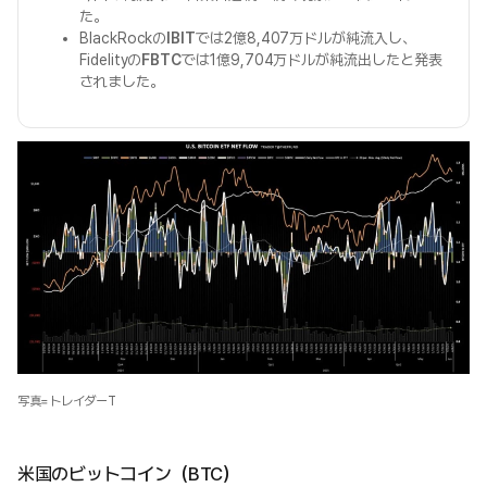
た。
BlackRockの
IBIT
では2億8,407万ドルが純流入し、
Fidelityの
FBTC
では1億9,704万ドルが純流出したと発表
されました。
写真=トレイダーT
米国のビットコイン（BTC）