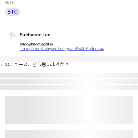
#ETF
BTC
Suehyeon Lee
shlee@bloomingbit.io
I'm reporter Suehyeon Lee, your Web3 Moderator.
このニュース、どう思いますか？