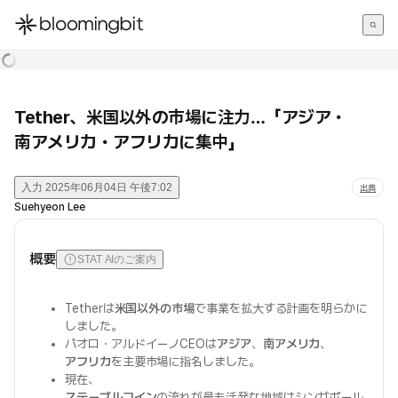
한국어
English
日本語
Tether、米国以外の市場に注力…「アジア・
南アメリカ・アフリカに集中」
入力
2025年06月04日 午後7:02
出典
Suehyeon Lee
概要
STAT AIのご案内
Tetherは
米国以外の市場
で事業を拡大する計画を明らかに
しました。
パオロ・アルドイーノCEOは
アジア
、
南アメリカ
、
アフリカ
を主要市場に指名しました。
現在、
ステーブルコイン
の流れが最も活発な地域はシンガポール