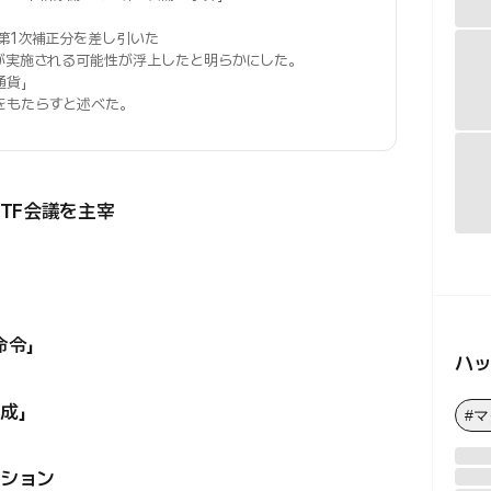
第1次補正分を差し引いた
が実施される可能性が浮上したと明らかにした。
通貨」
をもたらすと述べた。
TF会議を主宰
命令」
ハ
成」
#
ション