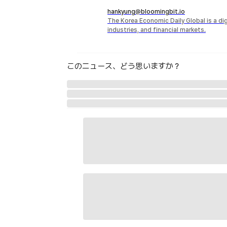
hankyung@bloomingbit.io
The Korea Economic Daily Global is a d
industries, and financial markets.
このニュース、どう思いますか？