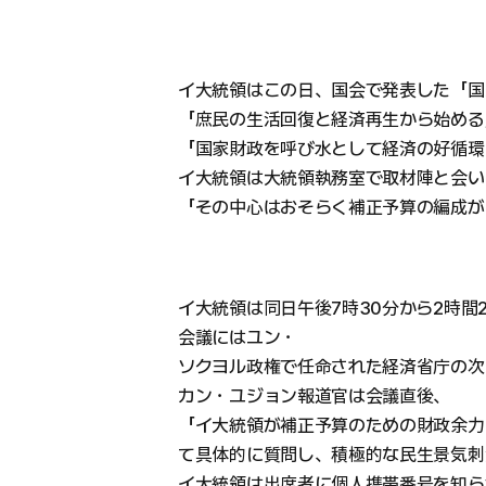
イ大統領はこの日、国会で発表した「国
「庶民の生活回復と経済再生から始める
「国家財政を呼び水として経済の好循環
イ大統領は大統領執務室で取材陣と会い
「その中心はおそらく補正予算の編成が
イ大統領は同日午後7時30分から2時間
会議にはユン・
ソクヨル政権で任命された経済省庁の次
カン・ユジョン報道官は会議直後、
「イ大統領が補正予算のための財政余力
て具体的に質問し、積極的な民生景気刺
イ大統領は出席者に個人携帯番号を知ら