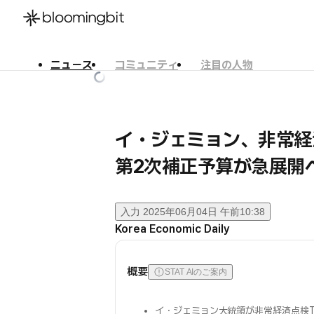
ニュース
コミュニティ
注目の人物
한국어
English
日本語
イ・ジェミョン、非常経
第2次補正予算が急展開
入力
2025年06月04日 午前10:38
Korea Economic Daily
概要
STAT AIのご案内
イ・ジェミョン大統領が非常経済点検T