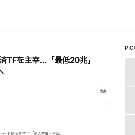
Pi
済TFを主宰…「最低20兆」
へ
出典
Fを本格稼働させ「第2次補正予算」