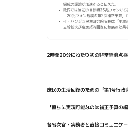
編成の議論が加速すると伝えた。
政界では当初の目標額35兆ウォンから
「20兆ウォン規模の第2次補正予算」
イ・ハンジュ民主研究院院長は「地域
支給拡大が庶民経済回復に鎮痛剤効果
2時間20分にわたり初の非常経済点検
庶民の生活回復のための「第1号行政
「直ちに実現可能なのは補正予算の編
各省次官・実務者と直接コミュニケー