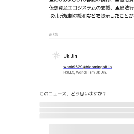
仮想資産エコシステムの支援、▲違法
取引所規制の緩和などを提示したことが
#政策
Uk Jin
wook9629@bloomingbit.io
H3LLO, World! I am Uk Jin.
このニュース、どう思いますか？