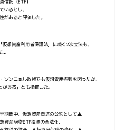
資信託（ETF）
ているとし、
性があると評価した。
「仮想資産利用者保護法」に続く2次立法も、
た。
・ソンニョル政権でも仮想資産振興を図ったが、
とがある」とも指摘した。
挙期間中、仮想資産関連の公約として▲
想資産現物ETF投資の合法化、
資産課税の猶予、▲投資家保護の強化、▲