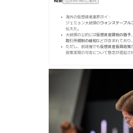
概要
STAT AIのご案内
海外の仮想資産業界がイ・
ジェミョン大統領の
ウォンステーブル
伝えた。
大統領の公約には
仮想資産課税の猶予
取引所規制の緩和
などが含まれており
ただし、前政権でも
仮想資産振興政策
政策実現の可否について懸念が提起さ