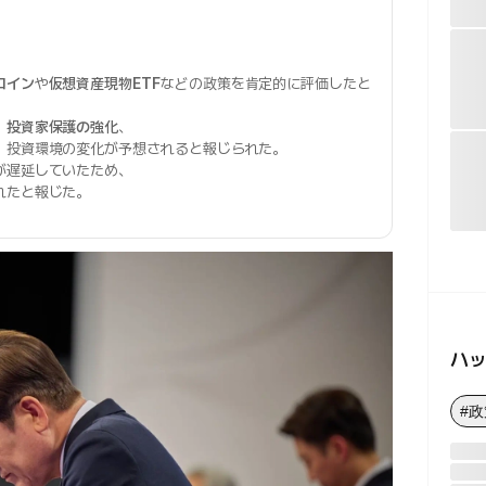
コイン
や
仮想資産現物ETF
などの政策を肯定的に評価したと
、
投資家保護の強化
、
、投資環境の変化が予想されると報じられた。
が遅延していたため、
れたと報じた。
ハ
#政