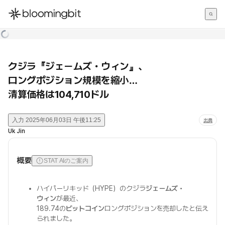
한국어
English
日本語
クジラ『ジェームズ・ウィン』、
ロングポジション規模を縮小…
清算価格は104,710ドル
入力
2025年06月03日 午後11:25
出典
Uk Jin
概要
STAT AIのご案内
ハイパーリキッド（HYPE）のクジラ
ジェームズ・
ウィン
が最近、
189.74の
ビットコイン
ロングポジションを売却したと伝え
られました。