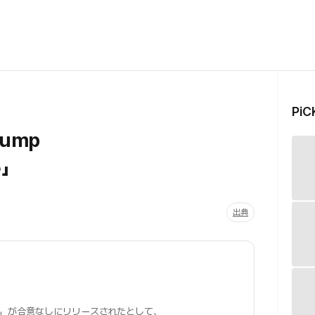
Pi
ump
る」
出典
let」が合意なしにリリースされたとして、