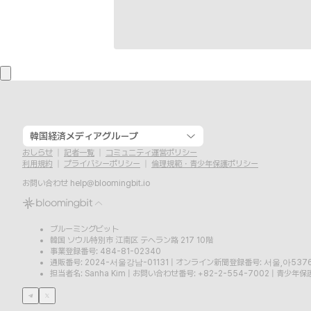
韓国経済メディアグループ
おしらせ
記者一覧
コミュニティ運営ポリシー
利用規約
プライバシーポリシー
倫理規範・青少年保護ポリシー
お問い合わせ
help@bloomingbit.io
ブルーミングビット
韓国 ソウル特別市 江南区 テヘラン路 217 10階
事業登録番号: 484-81-02340
通販番号: 2024-서울강남-01131
|
オンライン新聞登録番号: 서울,아537
担当者名: Sanha Kim
|
お問い合わせ番号: +82-2-554-7002
|
青少年保護