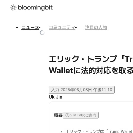
ニュース
コミュニティ
注目の人物
한국어
English
日本語
エリック・トランプ「Tr
Walletに法的対応を取
入力
2025年06月03日 午後11:10
Uk Jin
概要
STAT AIのご案内
エリック・トランプは「Trump Wal