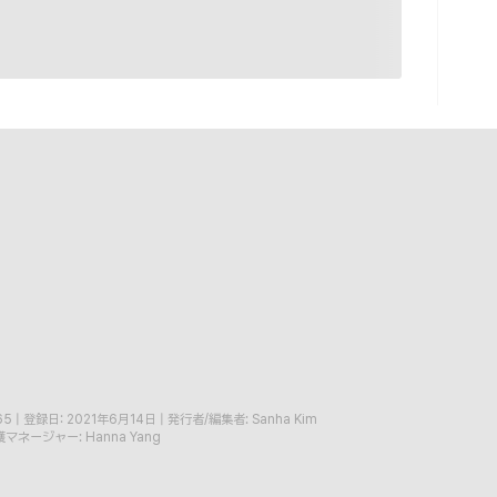
65
|
登録日: 2021年6月14日
|
発行者/編集者: Sanha Kim
マネージャー: Hanna Yang