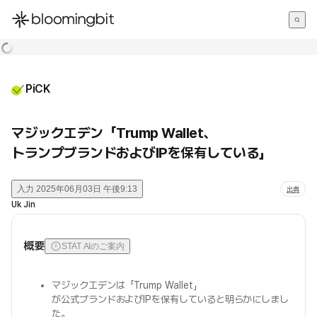
한국어
English
日本語
PiCK
マジックエデン「Trump Wallet、
トランプブランドおよびIPを保有している」
入力
2025年06月03日 午後9:13
出典
Uk Jin
概要
STAT AIのご案内
マジックエデンは「Trump Wallet」
が公式ブランドおよびIPを保有していると明らかにしまし
た。