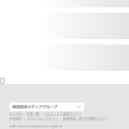
韓国経済メディアグループ
おしらせ
記者一覧
コミュニティ運営ポリシー
利用規約
プライバシーポリシー
倫理規範・青少年保護ポリシー
お問い合わせ
help@bloomingbit.io