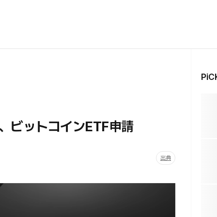
Pi
、ビットコインETF申請
出典