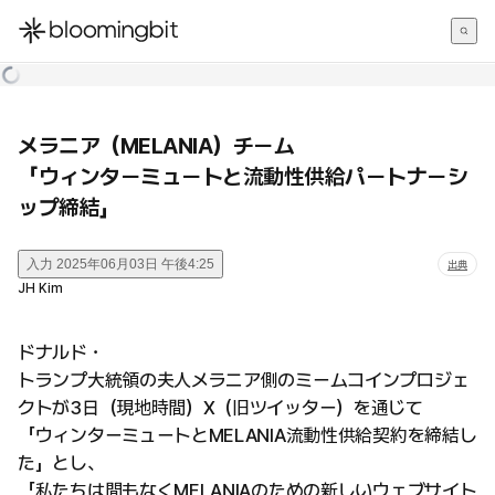
한국어
English
日本語
メラニア（MELANIA）チーム
「ウィンターミュートと流動性供給パートナーシ
ップ締結」
入力
2025年06月03日 午後4:25
出典
JH Kim
ドナルド・
トランプ大統領の夫人メラニア側のミームコインプロジェ
クトが3日（現地時間）X（旧ツイッター）を通じて
「ウィンターミュートとMELANIA流動性供給契約を締結し
た」とし、
「私たちは間もなくMELANIAのための新しいウェブサイト