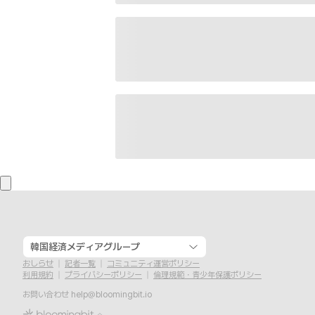
韓国経済メディアグループ
おしらせ
記者一覧
コミュニティ運営ポリシー
利用規約
プライバシーポリシー
倫理規範・青少年保護ポリシー
お問い合わせ
help@bloomingbit.io