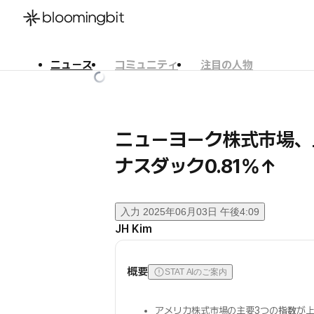
ニュース
コミュニティ
注目の人物
한국어
English
日本語
ニューヨーク株式市場、
ナスダック0.81%↑
入力
2025年06月03日 午後4:09
JH Kim
概要
STAT AIのご案内
アメリカ株式市場の主要3つの
指数
が