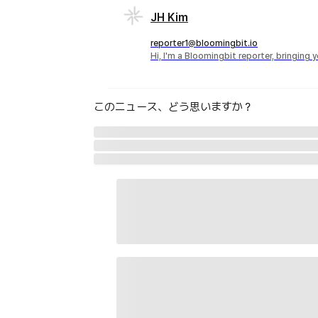
JH Kim
reporter1@bloomingbit.io
Hi, I'm a Bloomingbit reporter, bringing
このニュース、どう思いますか？