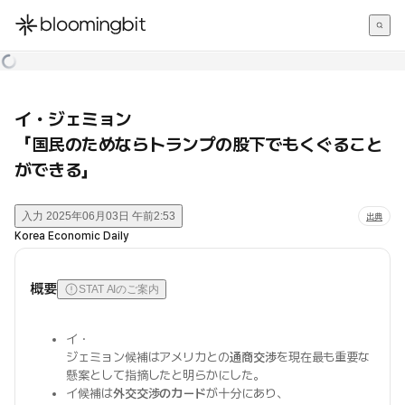
한국어
English
日本語
イ・ジェミョン
「国民のためならトランプの股下でもくぐること
ができる」
入力
2025年06月03日 午前2:53
出典
Korea Economic Daily
概要
STAT AIのご案内
イ・
ジェミョン候補はアメリカとの
通商交渉
を現在最も重要な
懸案として指摘したと明らかにした。
イ候補は
外交交渉のカード
が十分にあり、