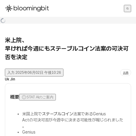
한국어
English
日本語
米上院、
早ければ今週にもステーブルコイン法案の可決可
否を決定
入力
2025年06月02日 午後10:26
出典
Uk Jin
概要
STAT AIのご案内
米国上院で
ステーブルコイン
法案であるGenius
Actの可決可否が今週中に決まる可能性が報じられました
。
Genius