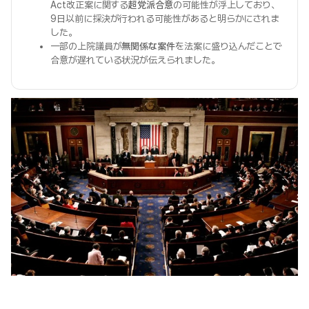
Act改正案に関する
超党派合意
の可能性が浮上しており、
9日以前に採決が行われる可能性があると明らかにされま
した。
一部の上院議員が
無関係な案件
を法案に盛り込んだことで
合意が遅れている状況が伝えられました。