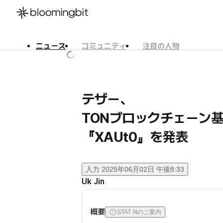
ニュース
コミュニティ
注目の人物
한국어
English
日本語
テザー、
TONブロックチェーン
『XAUt0』を発表
入力
2025年06月02日 午後8:33
Uk Jin
概要
STAT AIのご案内