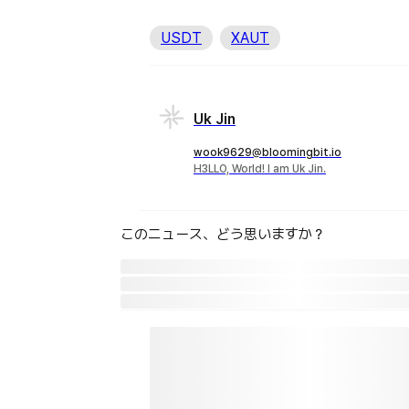
USDT
XAUT
Uk Jin
wook9629@bloomingbit.io
H3LLO, World! I am Uk Jin.
このニュース、どう思いますか？