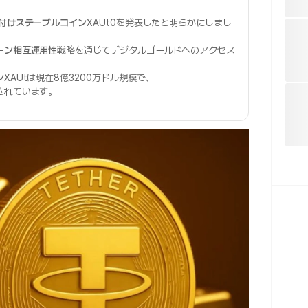
付けステーブルコイン
XAUt0を発表したと明らかにしまし
ーン相互運用性
戦略を通じてデジタルゴールドへのアクセス
。
ン
XAUtは現在8億3200万ドル規模で、
されています。