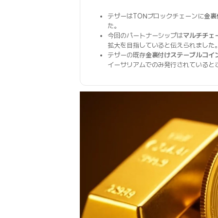
テザーはTONブロックチェーンに
金裏
た。
今回のパートナーシップは
マルチチェ
拡大を目指していると伝えられました
テザーの既存
金裏付けステーブルコイ
イーサリアムでのみ発行されていると