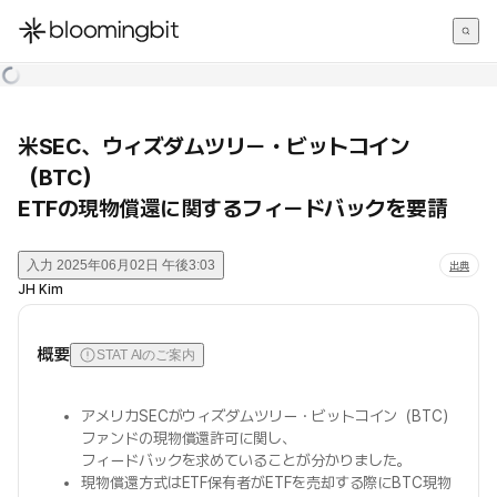
한국어
English
日本語
米SEC、ウィズダムツリー・ビットコイン
（BTC）
ETFの現物償還に関するフィードバックを要請
入力
2025年06月02日 午後3:03
出典
JH Kim
概要
STAT AIのご案内
アメリカSECがウィズダムツリー・ビットコイン（BTC）
ファンドの現物償還許可に関し、
フィードバックを求めていることが分かりました。
現物償還方式はETF保有者がETFを売却する際にBTC現物