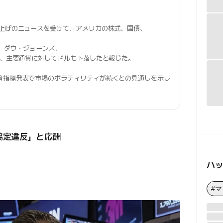
上げ
のニュースを受けて、アメリカの株式、国債、
0、ダウ・ジョーンズ、
し、主要通貨に対してドルも下落したと報じた。
済指標発表で市場のボラティリティが続くとの見通しを示し
協定違反」と応酬
ハ
#