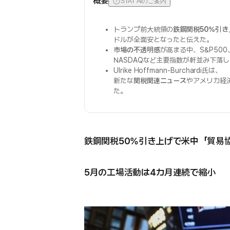
概要
STAT AIのご案内
トランプ前大統領の
鉄鋼関税50%引き
ドルが全面安となったと伝えた。
市場の不透明感
が高まる中、S&P50
NASDAQなど主要指数が軒並み下落
Ulrike Hoffmann-Burchardi氏は、
新たな
関税関連ニュース
やアメリカ経
た。
鉄鋼関税50%引き上げで米中「貿易
5月の工場活動は4カ月連続で縮小