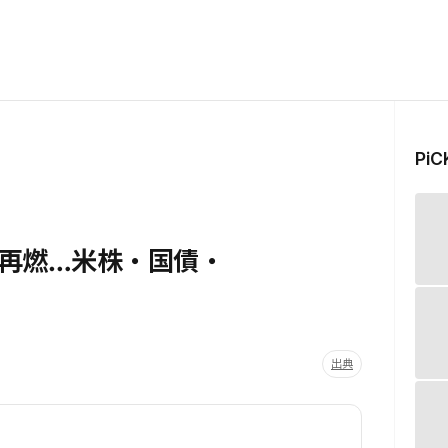
Pi
再燃…米株・国債・
出典