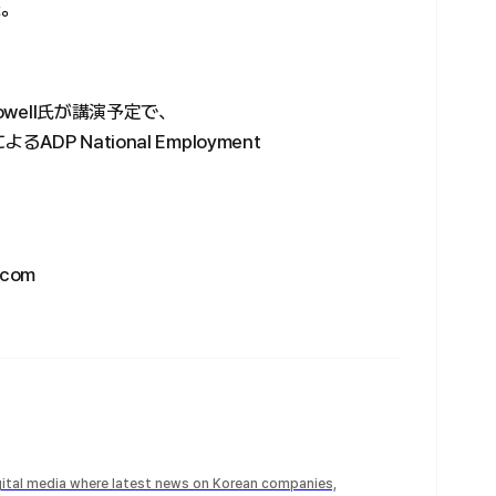
た。
e Powell氏が講演予定で、
るADP National Employment
.com
igital media where latest news on Korean companies,