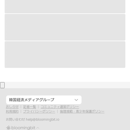
韓国経済メディアグループ
おしらせ
記者一覧
コミュニティ運営ポリシー
利用規約
プライバシーポリシー
倫理規範・青少年保護ポリシー
お問い合わせ
help@bloomingbit.io