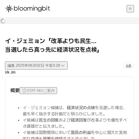
한국어
English
日本語
イ・ジェミョン「改革よりも民生…
当選したら真っ先に経済状況を点検」
編集
2025年06月02日 午前3:26
出典
Uk Jin
概要
STAT AIのご案内
イ・ジェミョン候補は、
経済状況の点検
を当選した場合、
最も早く指示する計画だと明らかにしました。
イ候補は
民生の回復
および
経済回復
が改革よりも優先すべ
き課題だと伝えました。
イ候補は国際関係において
国民の利益
を中心に据えた実用
的な
交渉と政策
を構想すると述べました。