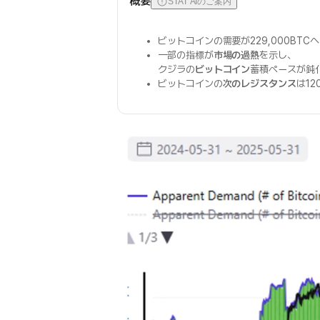
概要
STAT AIのご案内
ビットコインの需要が229,000BTC
一部の指標が
市場の過熱
を示し、
クジラの
ビットコイン
蓄積ペースが鈍
ビットコインの
次のレジスタンス
は1