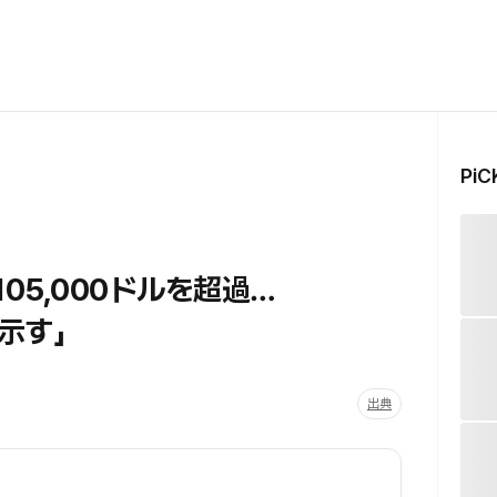
Pi
05,000ドルを超過…
示す」
出典