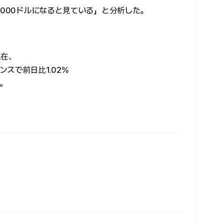
,000ドルになると見ている」と分析した。
現在、
スで前日比1.02%
る。