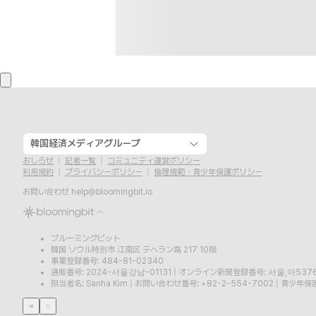
韓国経済メディアグループ
おしらせ
記者一覧
コミュニティ運営ポリシー
利用規約
プライバシーポリシー
倫理規範・青少年保護ポリシー
お問い合わせ
help@bloomingbit.io
ブルーミングビット
韓国 ソウル特別市 江南区 テヘラン路 217 10階
事業登録番号: 484-81-02340
通販番号: 2024-서울강남-01131
|
オンライン新聞登録番号: 서울,아537
担当者名: Sanha Kim
|
お問い合わせ番号: +82-2-554-7002
|
青少年保護