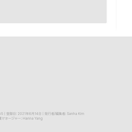
65
|
登録日: 2021年6月14日
|
発行者/編集者: Sanha Kim
マネージャー: Hanna Yang