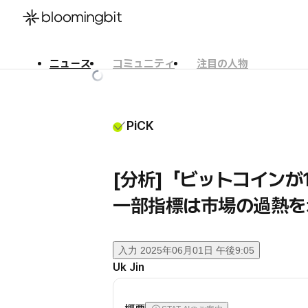
ニュース
コミュニティ
注目の人物
한국어
English
日本語
PiCK
[分析]「ビットコインが1
一部指標は市場の過熱を
入力
2025年06月01日 午後9:05
Uk Jin