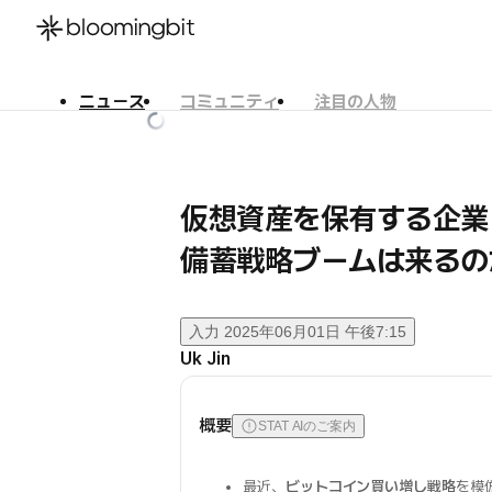
ニュース
コミュニティ
注目の人物
한국어
English
日本語
仮想資産を保有する企業
備蓄戦略ブームは来るの
入力
2025年06月01日 午後7:15
Uk Jin
概要
STAT AIのご案内
最近、
ビットコイン買い増し戦略
を模