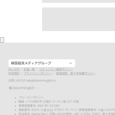
韓国経済メディアグループ
おしらせ
記者一覧
コミュニティ運営ポリシー
利用規約
プライバシーポリシー
倫理規範・青少年保護ポリシー
お問い合わせ
help@bloomingbit.io
ブルーミングビット
韓国 ソウル特別市 江南区 テヘラン路 217 10階
事業登録番号: 484-81-02340
通販番号: 2024-서울강남-01131
|
オンライン新聞登録番号: 서울,아537
担当者名: Sanha Kim
|
お問い合わせ番号: +82-2-554-7002
|
青少年保護