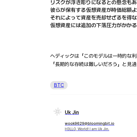
リスクが浮き彫りになるとの懸念もあ
彼らが保有する仮想資産が時価総額よ
それによって資産を売却せざるを得な
仮想資産には追加の下落圧力がかかる
ヘディックは「このモデルは一時的な利
「長期的な存続は難しいだろう」と見通
BTC
Uk Jin
wook9629@bloomingbit.io
H3LLO, World! I am Uk Jin.