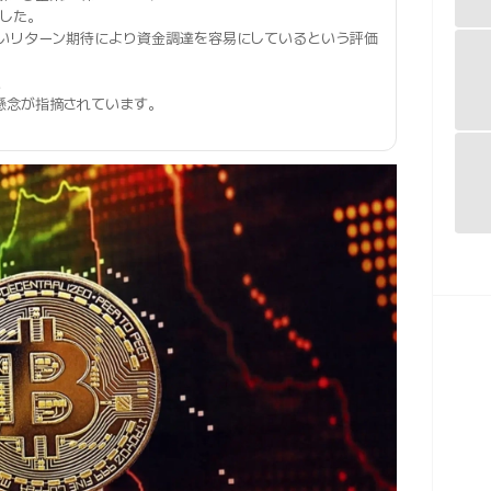
した。
いリターン期待により資金調達を容易にしているという評価
、
懸念が指摘されています。