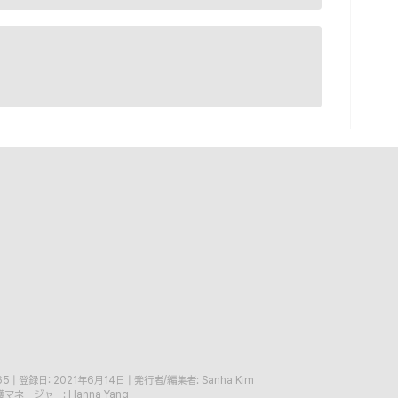
65
|
登録日: 2021年6月14日
|
発行者/編集者: Sanha Kim
マネージャー: Hanna Yang