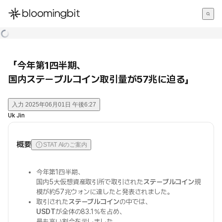
한국어
English
日本語
「今年第1四半期、
国内ステーブルコイン取引量が57兆に迫る」
入力
2025年06月01日 午後6:27
Uk Jin
概要
STAT AIのご案内
今年第1四半期、
国内5大仮想資産取引所で取引された
ステーブルコイン
規
模が約57兆ウォンに達したと発表されました。
取引された
ステーブルコイン
の中では、
USDT
が全体の83.1％を占め、
最も高い割合を示しました。