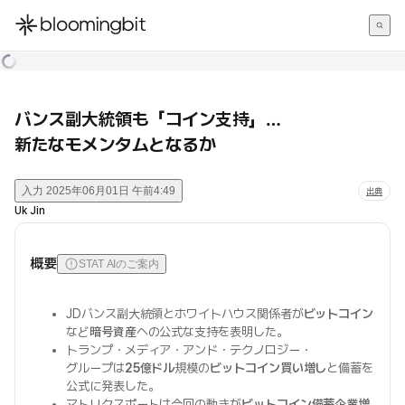
한국어
English
日本語
バンス副大統領も「コイン支持」…
新たなモメンタムとなるか
入力
2025年06月01日 午前4:49
出典
Uk Jin
概要
STAT AIのご案内
JDバンス副大統領とホワイトハウス関係者が
ビットコイン
など
暗号資産
への公式な支持を表明した。
トランプ・メディア・アンド・テクノロジー・
グループは
25億ドル
規模の
ビットコイン買い増し
と備蓄を
公式に発表した。
マトリクスポートは今回の動きが
ビットコイン備蓄企業増