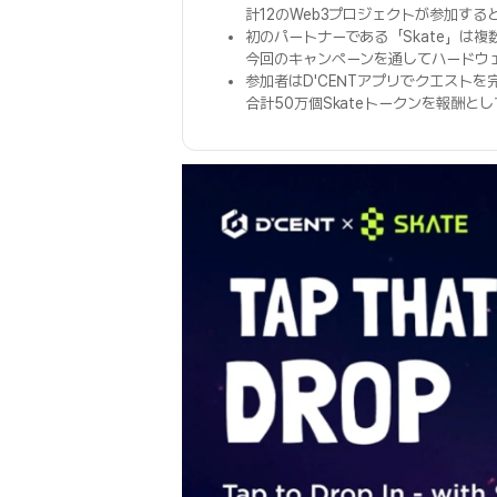
計12のWeb3プロジェクトが参加する
初のパートナーである「Skate」は
今回のキャンペーンを通してハードウ
参加者はD'CENTアプリでクエストを
合計50万個Skateトークンを報酬