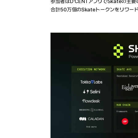
参加者はD'CENTアプリでSkateの
合計50万個のSkateトークンをリワ