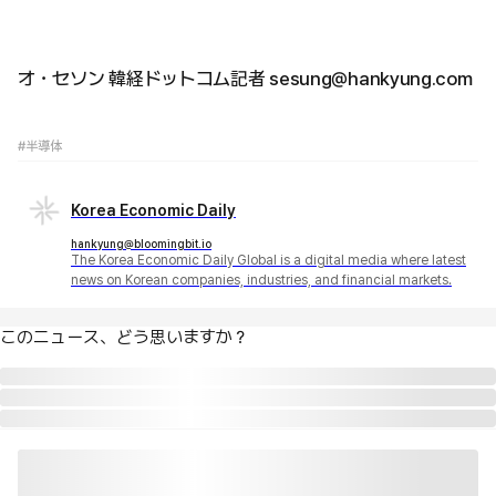
オ・セソン 韓経ドットコム記者 sesung@hankyung.com
#半導体
Korea Economic Daily
hankyung@bloomingbit.io
The Korea Economic Daily Global is a digital media where latest
news on Korean companies, industries, and financial markets.
このニュース、どう思いますか？