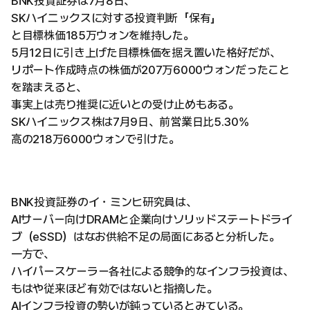
BNK投資証券は7月8日、
SKハイニックスに対する投資判断「保有」
と目標株価185万ウォンを維持した。
5月12日に引き上げた目標株価を据え置いた格好だが、
リポート作成時点の株価が207万6000ウォンだったこと
を踏まえると、
事実上は売り推奨に近いとの受け止めもある。
SKハイニックス株は7月9日、前営業日比5.30%
高の218万6000ウォンで引けた。
BNK投資証券のイ・ミンヒ研究員は、
AIサーバー向けDRAMと企業向けソリッドステートドライ
ブ（eSSD）はなお供給不足の局面にあると分析した。
一方で、
ハイパースケーラー各社による競争的なインフラ投資は、
もはや従来ほど有効ではないと指摘した。
AIインフラ投資の勢いが鈍っているとみている。