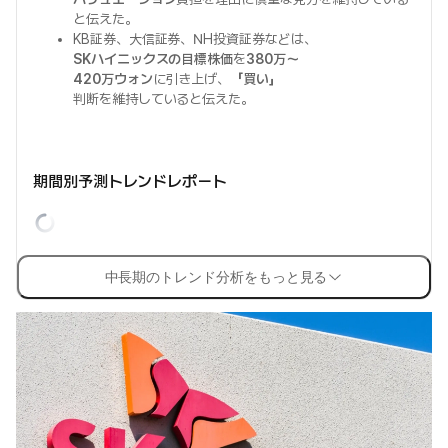
と伝えた。
KB証券、大信証券、NH投資証券などは、
SKハイニックスの目標株価
を
380万〜
420万ウォン
に引き上げ、
「買い」
判断を維持していると伝えた。
期間別予測トレンドレポート
中長期のトレンド分析をもっと見る