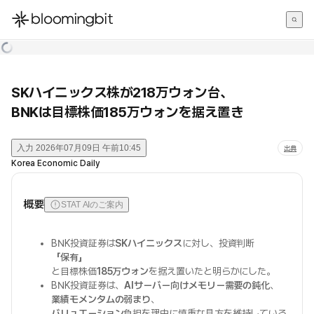
한국어
English
日本語
SKハイニックス株が218万ウォン台、
BNKは目標株価185万ウォンを据え置き
入力
2026年07月09日 午前10:45
出典
Korea Economic Daily
概要
STAT AIのご案内
BNK投資証券は
SKハイニックス
に対し、投資判断
「保有」
と目標株価
185万ウォン
を据え置いたと明らかにした。
BNK投資証券は、
AIサーバー向けメモリー需要の鈍化
、
業績モメンタムの弱まり
、
バリュエーション
負担を理由に慎重な見方を維持している