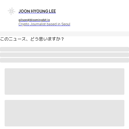
JOON HYOUNG LEE
gilson@bloomingbit.io
Crypto Journalist based in Seoul
このニュース、どう思いますか？