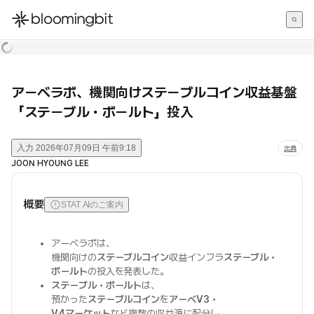
한국어
English
日本語
アーベラボ、機関向けステーブルコイン収益基盤
「ステーブル・ボールト」投入
入力
2026年07月09日 午前9:18
出典
JOON HYOUNG LEE
概要
STAT AIのご案内
アーベラボは、
機関向けの
ステーブルコイン
収益インフラ
ステーブル・
ボールト
の投入を発表した。
ステーブル・ボールト
は、
預かった
ステーブルコイン
を
アーベV3・
V4マーケット
など複数の収益源に配分し、