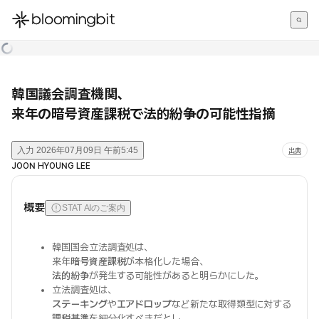
한국어
English
日本語
韓国議会調査機関、
来年の暗号資産課税で法的紛争の可能性指摘
入力
2026年07月09日 午前5:45
出典
JOON HYOUNG LEE
概要
STAT AIのご案内
韓国国会立法調査処は、
来年
暗号資産課税
が本格化した場合、
法的紛争
が発生する可能性があると明らかにした。
立法調査処は、
ステーキング
や
エアドロップ
など新たな取得類型に対する
課税基準
を細分化すべきだとし、