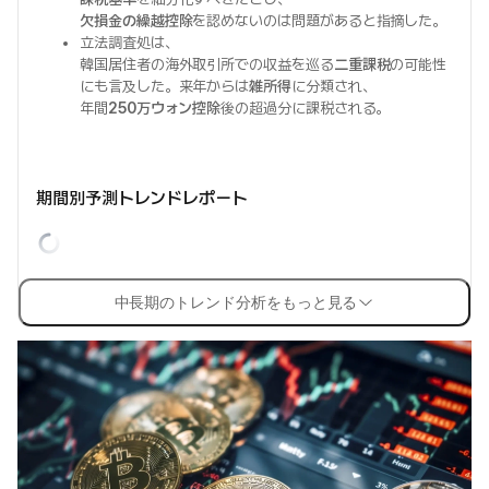
欠損金の繰越控除
を認めないのは問題があると指摘した。
立法調査処は、
韓国居住者の海外取引所での収益を巡る
二重課税
の可能性
にも言及した。来年からは
雑所得
に分類され、
年間
250万ウォン控除
後の超過分に課税される。
期間別予測トレンドレポート
中長期のトレンド分析をもっと見る