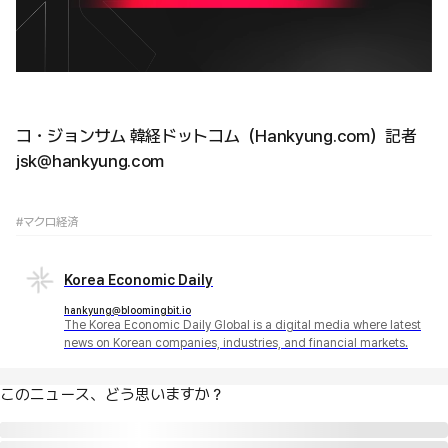
コ・ジョンサム 韓経ドットコム（Hankyung.com）記者
jsk@hankyung.com
#マクロ経済
Korea Economic Daily
hankyung@bloomingbit.io
The Korea Economic Daily Global is a digital media where latest
news on Korean companies, industries, and financial markets.
このニュース、どう思いますか？