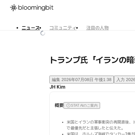
ニュース
コミュニティ
注目の人物
한국어
English
日本語
トランプ氏「イランの暗
編集
2026年07月08日 午後1:38
入力
202
JH Kim
概要
STAT AIのご案内
米国とイランの軍事衝突の再開直後、
で最優先だと主張したと伝えた。
米国は、ホルムズ海峡でタンカー3隻