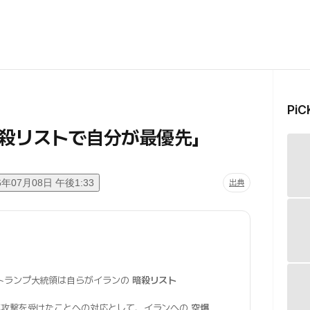
Pi
殺リストで自分が最優先」
6年07月08日 午後1:33
出典
トランプ大統領は自らがイランの
暗殺リスト
が攻撃を受けたことへの対応として、イランへの
空爆