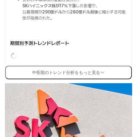
SKハイニックス株が17%下落
した影響で、
公募規模が
290億ドル
から
280億ドル前後
に縮小する可能
性が指摘された。
期間別予測トレンドレポート
中長期のトレンド分析をもっと見る