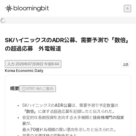
한국어
English
日本語
SKハイニックスのADR公募、需要予測で「数倍」
の超過応募 外電報道
入力
2026年07月08日 午前8:44
出典
Korea Economic Daily
概要
STAT AIのご案内
SKハイニックスの
ADR公募
は、需要予測で予定数量の
「数倍」
に達する超過応募を記録したと伝えられた。
安定的な長期投資を志向する大手機関と
技術株専門の投資
家
が、
最大
70億ドル
規模の買い意向を示したと伝えられた。
世界の半導体株の変動性拡大と、