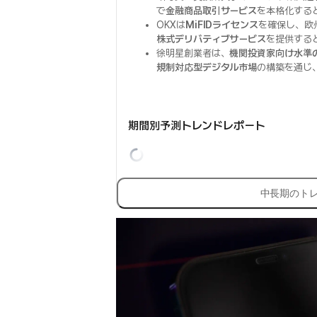
で
金融商品取引サービス
を本格化する
OKXは
MiFIDライセンス
を確保し、欧
株式デリバティブサービス
を提供する
徐明星創業者は、
機関投資家向け水準
規制対応型デジタル市場
の構築を通じ
期間別予測トレンドレポート
中長期のト