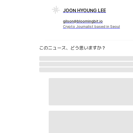
JOON HYOUNG LEE
gilson@bloomingbit.io
Crypto Journalist based in Seoul
このニュース、どう思いますか？