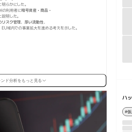
と明らかにした。
州の利用者に
暗号資産・商品・
と説明した。
のリスク管理
、
厚い流動性
、
、EU域内での事業拡大を進める考えを示した。
レンド分析をもっと見る
ハ
#