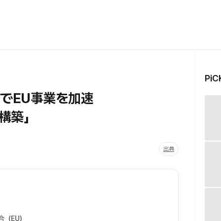
Pi
ンスでEU事業を加速
構築」
出典
合（EU）