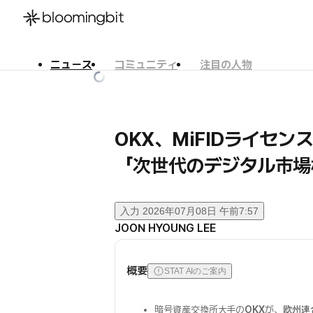
ニュース
コミュニティ
注目の人物
한국어
English
日本語
OKX、MiFIDライセ
「次世代のデジタル市場
入力
2026年07月08日 午前7:57
JOON HYOUNG LEE
概要
STAT AIのご案内
暗号資産交換所大手の
OKX
が、
欧州連