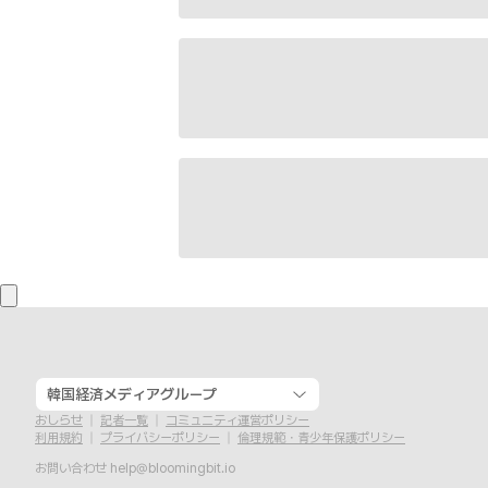
韓国経済メディアグループ
おしらせ
記者一覧
コミュニティ運営ポリシー
利用規約
プライバシーポリシー
倫理規範・青少年保護ポリシー
お問い合わせ
help@bloomingbit.io