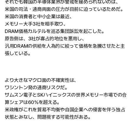
それでも韓国の半導体業界が警戒を緩められないのは、
米国の司法・通商両面の圧力が目前に迫っているためだ。
米国の消費者と中小企業は最近、
メモリー大手3社を相手取り、
DRAM価格カルテルを巡る集団訴訟を起こした。
原告側は、3社が寡占的地位を悪用し、
汎用DRAMの供給を人為的に絞って価格を急騰させたと主
張している。
より大きなマクロ面の不確実性は、
ワシントン発の通商リスクだ。
サムスン電子とSKハイニックスの世界メモリー市場での合
算シェアは60%を超える。
米政権がこれを貿易不均衡や自国企業への侵害を伴う独占
状態とみなし、問題視する可能性がある。