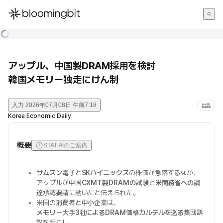
한국어
English
日本語
アップル、中国製DRAM採用を検討
韓国メモリー独走にけん制
入力
2026年07月08日 午前7:18
出典
Korea Economic Daily
概要
STAT AIのご案内
サムスン電子
と
SKハイニックス
の株価が急落するなか、
アップルが
中国CXMT製DRAMの試験
と
米商務省への調
達承認要請
に動いたと伝えられた。
米国の
消費者と中小企業
は、
メモリー大手3社によるDRAM価格カルテルを巡る集団訴
訟
を起こし、