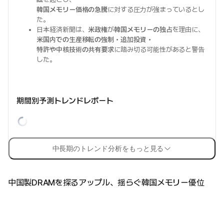
韓国メモリー価格の急騰
に対する圧力が強まっているとし
た。
日本経済新聞は、
米政権
が
韓国メモリーの独占
を理由に、
米国内での生産移転の強制・追加投資・
特許や中核技術の共有要求
に踏み切る可能性があると警告
した。
期間別予測トレンドレポート
中長期のトレンド分析をもっと見る
中国製DRAMを探るアップル、揺らぐ韓国メモリー優位