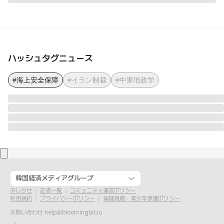
ハッシュタグニュース
#海上安全保障
#イラン制裁
#中東地政学
韓国経済メディアグループ
おしらせ
記者一覧
コミュニティ運営ポリシー
利用規約
プライバシーポリシー
倫理規範・青少年保護ポリシー
お問い合わせ
help@bloomingbit.io