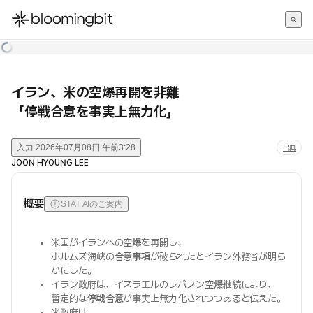
한국어
English
日本語
イラン、米の空爆再開を非難
「停戦合意を事実上無力化」
入力
2026年07月08日 午前3:28
出典
JOON HYOUNG LEE
概要
STAT AIのご案内
米国がイランへの
空爆
を再開し、
ホルムズ海峡の
合意事項
が破られたとイラン外務省が明ら
かにした。
イラン政府は、イスラエルのレバノン
空爆
継続により、
暫定的な
停戦合意
が事実上無力化されつつあると伝えた。
米政府は、