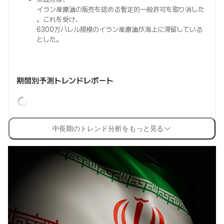
イラン産
原油
の販売を認める暫定的一般許可を取り消した
。これを受け、
6300万バレル規模のイラン産
原油
が海上に滞留している
とした。
期間別予測トレンドレポート
中長期のトレンド分析をもっと見る