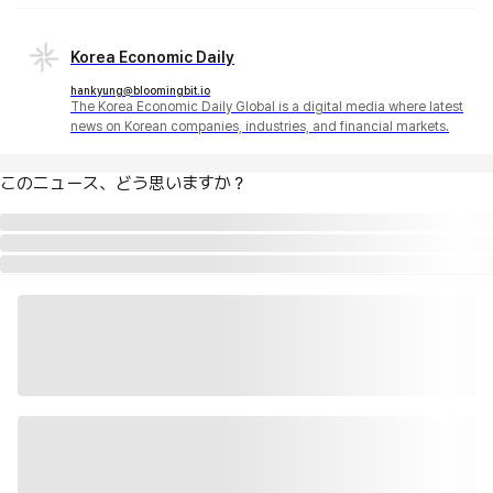
Korea Economic Daily
hankyung@bloomingbit.io
The Korea Economic Daily Global is a digital media where latest
news on Korean companies, industries, and financial markets.
このニュース、どう思いますか？