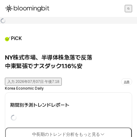
한국어
English
日本語
PiCK
NY株式市場、半導体株急落で反落
中東緊張でナスダック1.16%安
入力
2026年07月07日 午後7:18
出典
Korea Economic Daily
期間別予測トレンドレポート
中長期のトレンド分析をもっと見る