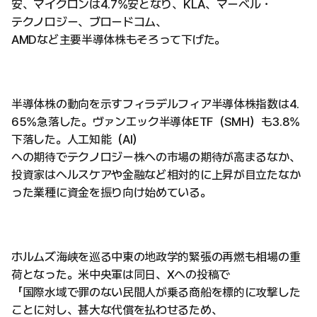
安、マイクロンは4.7%安となり、KLA、マーベル・
テクノロジー、ブロードコム、
AMDなど主要半導体株もそろって下げた。
半導体株の動向を示すフィラデルフィア半導体株指数は4.
65%急落した。ヴァンエック半導体ETF（SMH）も3.8%
下落した。人工知能（AI）
への期待でテクノロジー株への市場の期待が高まるなか、
投資家はヘルスケアや金融など相対的に上昇が目立たなか
った業種に資金を振り向け始めている。
ホルムズ海峡を巡る中東の地政学的緊張の再燃も相場の重
荷となった。米中央軍は同日、Xへの投稿で
「国際水域で罪のない民間人が乗る商船を標的に攻撃した
ことに対し、甚大な代償を払わせるため、