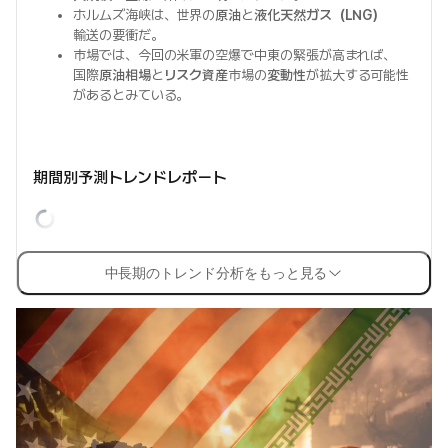
ホルムズ海峡は、世界の
原油
と
液化天然ガス（LNG）
輸送の要衝だ。
市場では、今回の米軍の空爆で中東の緊張が高まれば、
国際
原油相場
と
リスク資産
市場の
変動性
が拡大する可能性
があるとみている。
期間別予測トレンドレポート
中長期のトレンド分析をもっと見る