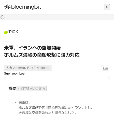
한국어
English
日本語
PiCK
米軍、イランへの空爆開始
ホルムズ海峡の商船攻撃に強力対応
入力
2026年07月07日 午後6:03
出典
Suehyeon Lee
概要
STAT AIのご案内
米軍は、
ホルムズ海峡
で民間商船を攻撃したイランに対し、
大規模な
空爆
を始めたと明らかにした。