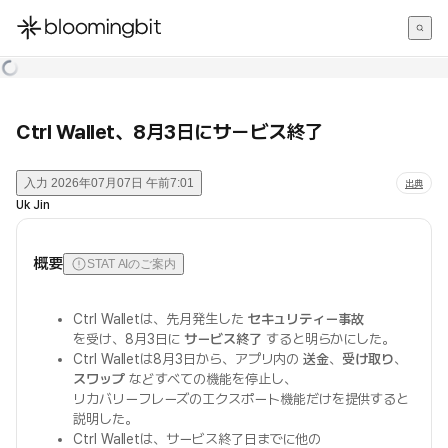
한국어
English
日本語
Ctrl Wallet、8月3日にサービス終了
入力
2026年07月07日 午前7:01
出典
Uk Jin
概要
STAT AIのご案内
Ctrl Walletは、先月発生した
セキュリティー事故
を受け、8月3日に
サービス終了
すると明らかにした。
Ctrl Walletは8月3日から、アプリ内の
送金
、
受け取り
、
スワップ
などすべての機能を停止し、
リカバリーフレーズのエクスポート機能だけを提供すると
説明した。
Ctrl Walletは、サービス終了日までに他の