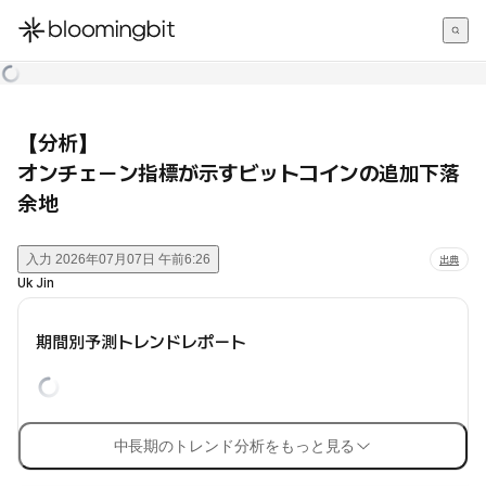
한국어
English
日本語
【分析】
オンチェーン指標が示すビットコインの追加下落
余地
入力
2026年07月07日 午前6:26
出典
Uk Jin
期間別予測トレンドレポート
中長期のトレンド分析をもっと見る