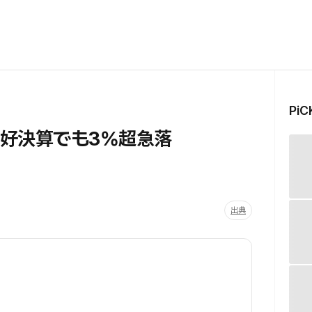
Pi
子の好決算でも3%超急落
出典