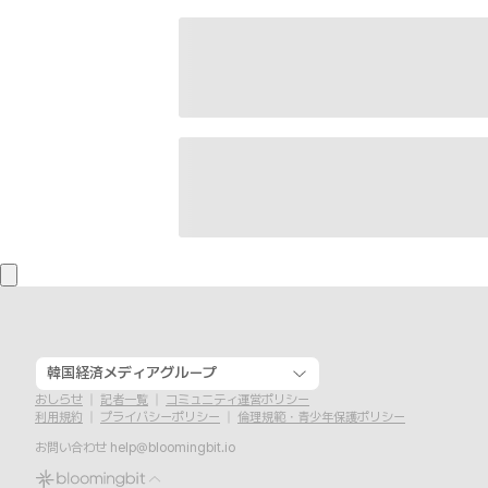
韓国経済メディアグループ
おしらせ
記者一覧
コミュニティ運営ポリシー
利用規約
プライバシーポリシー
倫理規範・青少年保護ポリシー
お問い合わせ
help@bloomingbit.io