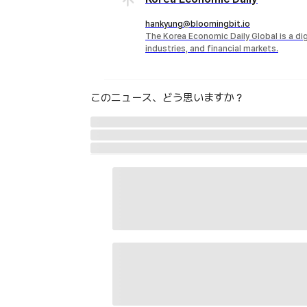
hankyung@bloomingbit.io
The Korea Economic Daily Global is a d
industries, and financial markets.
このニュース、どう思いますか？