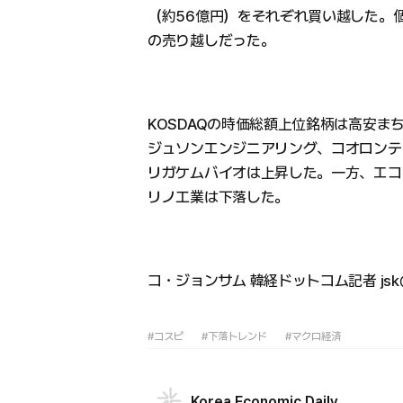
（約56億円）をそれぞれ買い越した。個
の売り越しだった。
KOSDAQの時価総額上位銘柄は高安
ジュソンエンジニアリング、コオロンティ
リガケムバイオは上昇した。一方、エコ
リノ工業は下落した。
コ・ジョンサム 韓経ドットコム記者 jsk@h
#コスピ
#下落トレンド
#マクロ経済
Korea Economic Daily