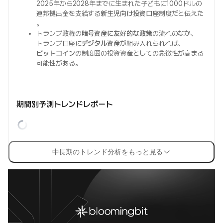
2025年から2028年までに生まれた子どもに1000ドルの
連邦拠出金を支給する
新生児向け投資口座
制度だと伝えた
。
トランプ政権の
暗号資産に友好的な政策
の流れのなか、
トランプ口座に
デジタル資産
が組み入れられれば、
ビットコイン
の制度圏の投資資産としての象徴性が高まる
可能性がある。
期間別予測トレンドレポート
中長期のトレンド分析をもっと見る