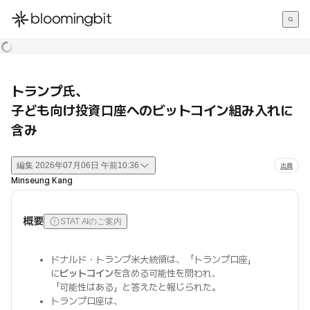
한국어
English
日本語
トランプ氏、
子ども向け投資口座へのビットコイン組み入れに
含み
編集
2026年07月06日 午前10:36
出典
Minseung Kang
概要
STAT AIのご案内
ドナルド・トランプ米大統領は、「トランプ口座」
に
ビットコイン
を含める可能性を問われ、
「可能性はある」と答えたと報じられた。
トランプ口座は、