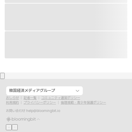
韓国経済メディアグループ
おしらせ
記者一覧
コミュニティ運営ポリシー
利用規約
プライバシーポリシー
倫理規範・青少年保護ポリシー
お問い合わせ
help@bloomingbit.io