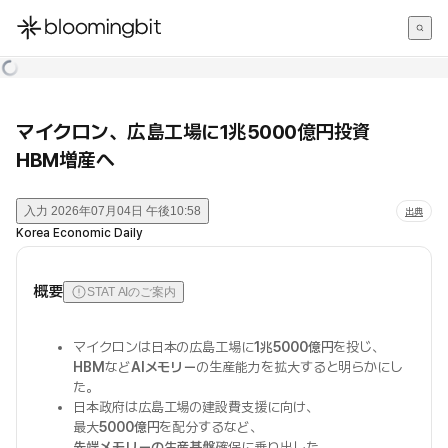
한국어
English
日本語
マイクロン、広島工場に1兆5000億円投資
HBM増産へ
入力
2026年07月04日 午後10:58
出典
Korea Economic Daily
概要
STAT AIのご案内
マイクロンは日本の広島工場に
1兆5000億円
を投じ、
HBM
など
AIメモリー
の生産能力を拡大すると明らかにし
た。
日本政府は広島工場の建設費支援に向け、
最大
5000億円
を配分するなど、
先端メモリーの生産基盤
確保に乗り出した。