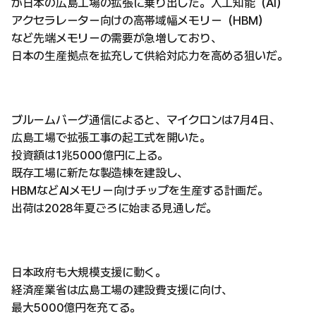
が日本の広島工場の拡張に乗り出した。人工知能（AI）
アクセラレーター向けの高帯域幅メモリー（HBM）
など先端メモリーの需要が急増しており、
日本の生産拠点を拡充して供給対応力を高める狙いだ。
ブルームバーグ通信によると、マイクロンは7月4日、
広島工場で拡張工事の起工式を開いた。
投資額は1兆5000億円に上る。
既存工場に新たな製造棟を建設し、
HBMなどAIメモリー向けチップを生産する計画だ。
出荷は2028年夏ごろに始まる見通しだ。
日本政府も大規模支援に動く。
経済産業省は広島工場の建設費支援に向け、
最大5000億円を充てる。