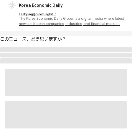
Korea Economic Daily
hankyung@bloomingbit.io
The Korea Economic Daily Global is a digital media where latest
news on Korean companies, industries, and financial markets.
このニュース、どう思いますか？