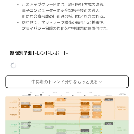
このアップグレードには、取引検証方式の改善、
量子コンピューター
に安全な暗号技術の導入、
新たな
合意形成の仕組み
の採用などが含まれる。
あわせて、ネットワーク構造の簡素化と
拡張性
、
プライバシー保護
の強化を中核課題に位置付けた。
期間別予測トレンドレポート
中長期のトレンド分析をもっと見る