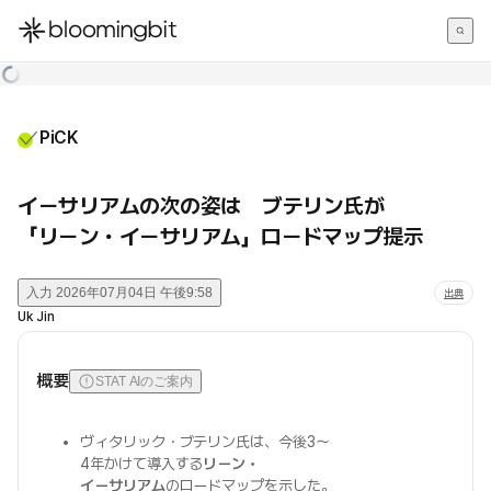
한국어
English
日本語
PiCK
イーサリアムの次の姿は ブテリン氏が
「リーン・イーサリアム」ロードマップ提示
入力
2026年07月04日 午後9:58
出典
Uk Jin
概要
STAT AIのご案内
ヴィタリック・ブテリン氏は、今後3〜
4年かけて導入する
リーン・
イーサリアム
のロードマップを示した。