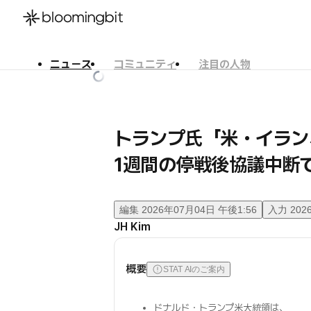
ニュース
コミュニティ
注目の人物
한국어
English
日本語
トランプ氏「米・イラン
1週間の停戦後協議中断
編集
2026年07月04日 午後1:56
入力
202
JH Kim
概要
STAT AIのご案内
ドナルド・トランプ米大統領は、