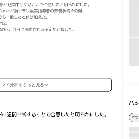
議
を1週間中断することで合意したと明らかにした。
ハメネイ前イラン最高指導者の葬儀手続きの間、
でも一致したと付け加えた。
ヤは、
議
が7月11日に再開される予定だと報じた。
レンド分析をもっと見る
ハ
を1週間中断することで合意したと明らかにした。
#