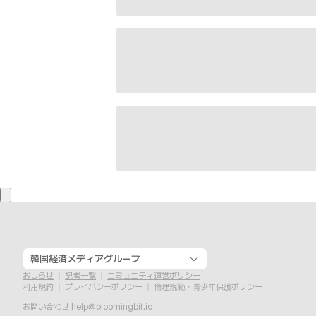
韓国経済メディアグループ
おしらせ
記者一覧
コミュニティ運営ポリシー
利用規約
プライバシーポリシー
倫理規範・青少年保護ポリシー
お問い合わせ
help@bloomingbit.io