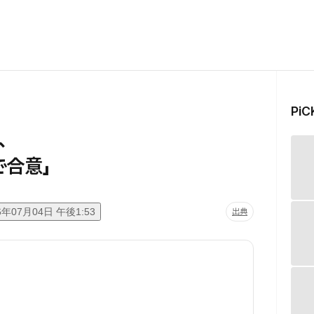
Pi
、
で合意」
6年07月04日 午後1:53
出典