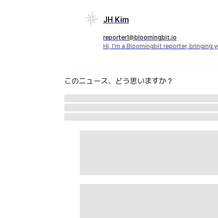
JH Kim
reporter1@bloomingbit.io
Hi, I'm a Bloomingbit reporter, bringing
このニュース、どう思いますか？