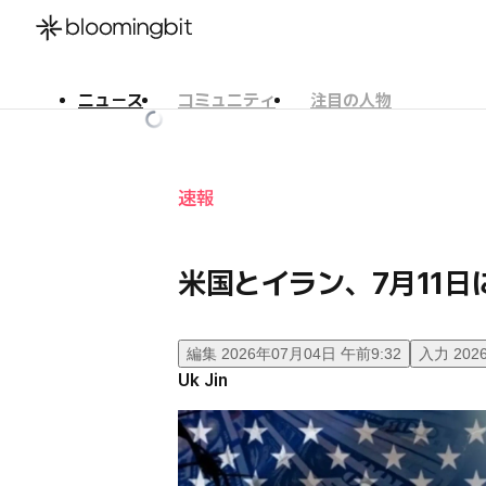
ニュース
コミュニティ
注目の人物
한국어
English
日本語
速報
米国とイラン、7月11
編集
2026年07月04日 午前9:32
入力
202
Uk Jin