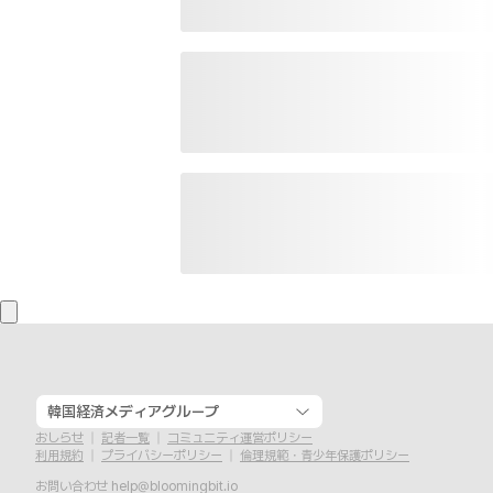
韓国経済メディアグループ
おしらせ
記者一覧
コミュニティ運営ポリシー
利用規約
プライバシーポリシー
倫理規範・青少年保護ポリシー
お問い合わせ
help@bloomingbit.io