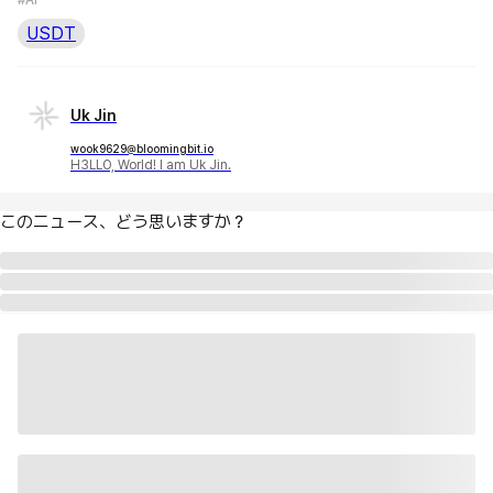
USDT
Uk Jin
wook9629@bloomingbit.io
H3LLO, World! I am Uk Jin.
このニュース、どう思いますか？