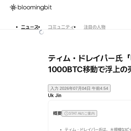
ニュース
コミュニティ
注目の人物
한국어
English
日本語
ティム・ドレイパー氏
1000BTC移動で浮上
入力
2026年07月04日 午前4:54
Uk Jin
概要
STAT AIのご案内
ティム・ドレイパー氏は、大規模な
ビ