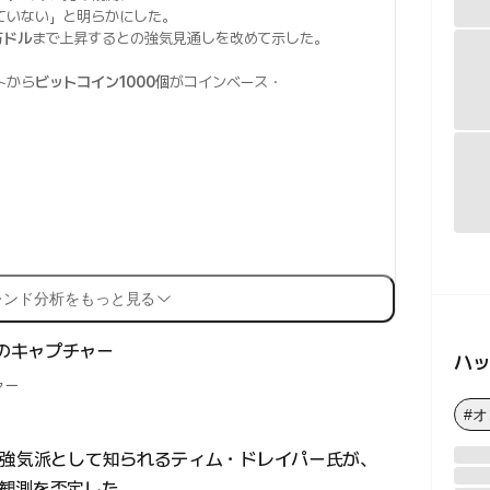
ていない」と明らかにした。
万ドル
まで上昇するとの強気見通しを改めて示した。
トから
ビットコイン1000個
がコインベース・
レンド分析をもっと見る
ハ
ャー
#
の強気派として知られるティム・ドレイパー氏が、
観測を否定した。