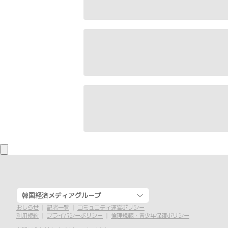
韓国経済メディアグループ
おしらせ
記者一覧
コミュニティ運営ポリシー
利用規約
プライバシーポリシー
倫理規範・青少年保護ポリシー