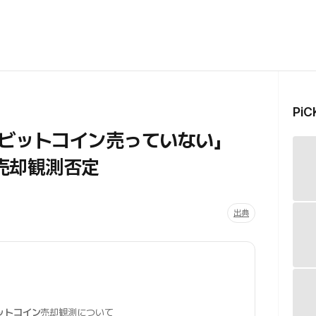
Pi
「ビットコイン売っていない」
の売却観測否定
出典
ットコイン
売却観測について