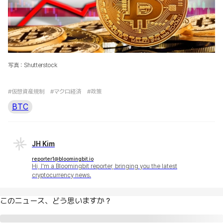
写真：Shutterstock
#仮想資産規制
#マクロ経済
#政策
BTC
JH Kim
reporter1@bloomingbit.io
Hi, I'm a Bloomingbit reporter, bringing you the latest
cryptocurrency news.
このニュース、どう思いますか？