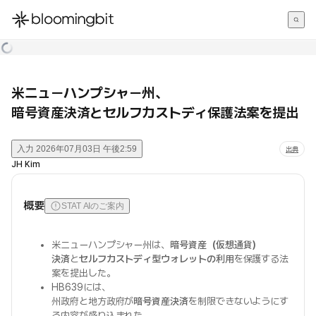
한국어
English
日本語
米ニューハンプシャー州、
暗号資産決済とセルフカストディ保護法案を提出
入力
2026年07月03日 午後2:59
出典
JH Kim
概要
STAT AIのご案内
米ニューハンプシャー州は、
暗号資産（仮想通貨）
決済
と
セルフカストディ型ウォレットの利用
を保護する法
案を提出した。
HB639には、
州政府と地方政府が
暗号資産決済
を制限できないようにす
る内容が盛り込まれた。