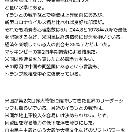
株式相場は上昇し、失業率も6月に4.2%
と低い水準にある。
イランとの戦争などで物価は上昇傾向にあるが、
新型コロナウイルス禍と比べれば良好な部類だ。
それでも消費者心理指数は5月に44.8と1978年以降で最低
を記録するなど、米国民は経済情勢に疑念を抱いている。
経済を楽観している人の割合も35%にとどまった。
マッキンゼーの第2四半期調査による結果だ。
米国は製造業を放棄したため競争力を失い、
その原因は中国や同盟国にあるという言説も、
トランプ政権を中心に強まっている。
米国が第2次世界大戦後に維持してきた世界のリーダーシ
ップも揺らいでいる。最近のイランとの戦争は、
米国が地上軍投入を容易には決められないことや、
同盟国を守る能力の低下を浮き彫りにした。
自由民主主義という大義や大衆文化などのソフトパワーを