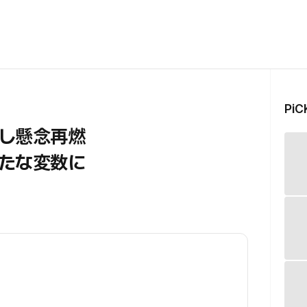
Pi
戻し懸念再燃
たな変数に