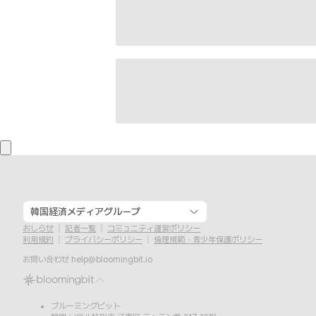
韓国経済メディアグループ
おしらせ
記者一覧
コミュニティ運営ポリシー
利用規約
プライバシーポリシー
倫理規範・青少年保護ポリシー
お問い合わせ
help@bloomingbit.io
ブルーミングビット