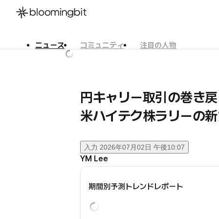
ニュース
コミュニティ
注目の人物
한국어
English
日本語
円キャリー取引の巻き
米ハイテク株ラリーの新
入力
2026年07月02日 午後10:07
YM Lee
期間別予測トレンドレポート