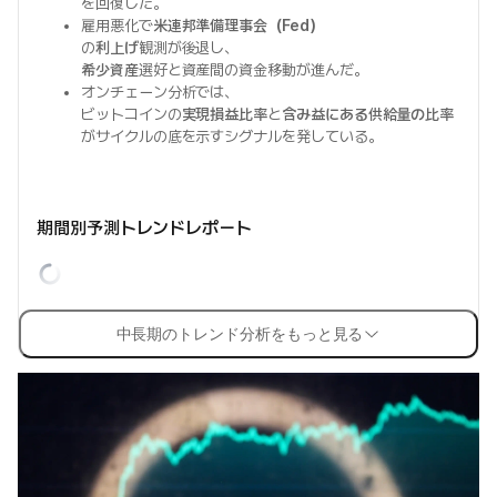
を回復した。
雇用悪化で
米連邦準備理事会（Fed）
の
利上げ
観測が後退し、
希少資産
選好と資産間の資金移動が進んだ。
オンチェーン分析では、
ビットコインの
実現損益比率
と
含み益にある供給量の比率
がサイクルの底を示すシグナルを発している。
期間別予測トレンドレポート
中長期のトレンド分析をもっと見る