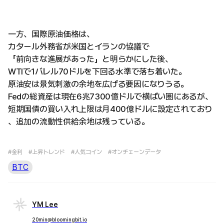
一方、国際原油価格は、
カタール外務省が米国とイランの協議で
「前向きな進展があった」と明らかにした後、
WTIで1バレル70ドルを下回る水準で落ち着いた。
原油安は景気刺激の余地を広げる要因になりうる。
Fedの総資産は現在6兆7300億ドルで横ばい圏にあるが、
短期国債の買い入れ上限は月400億ドルに設定されており
、追加の流動性供給余地は残っている。
#金利
#上昇トレンド
#人気コイン
#オンチェーンデータ
BTC
YM Lee
20min@bloomingbit.io