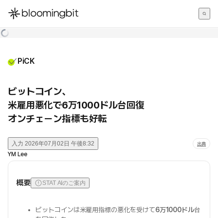
한국어
English
日本語
PiCK
ビットコイン、
米雇用悪化で6万1000ドル台回復
オンチェーン指標も好転
入力
2026年07月02日 午後8:32
出典
YM Lee
概要
STAT AIのご案内
ビットコインは米雇用指標の悪化を受けて
6万1000ドル
台