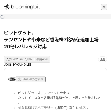
한국어
English
日本語
ビットゲット、
テンセントや小米など香港株7銘柄を追加上場
20倍レバレッジ対応
入力
2026年07月02日 午前4:26
出典
JOON HYOUNG LEE
概要
STAT AIのご案内
ビットゲットは、テンセントや小米、
ネットイースなど
香港株7銘柄
を追加上場すると発表した
。
対象銘柄はすべて
テザー（USDT）取引
に対応し、