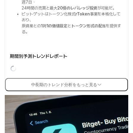
週7日・
24時間の売買と最大
20倍のレバレッジ投資
が可能だ。
ビットゲットはトークン化株式
rToken
事業を本格化して
おり、
原資産との
1対1の価値設定
と
トークン形式の配当
を提供す
る。
期間別予測トレンドレポート
中長期のトレンド分析をもっと見る