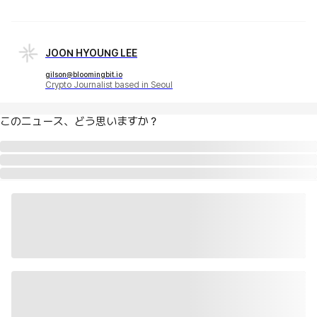
JOON HYOUNG LEE
gilson@bloomingbit.io
Crypto Journalist based in Seoul
このニュース、どう思いますか？