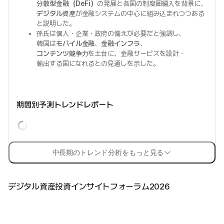
分散型金融（DeFi）
の発展と各国の制度圏編入を背景に、
デジタル資産
が金融システムの中心に組み込まれつつある
と説明した。
孫氏は個人・企業・政府の備えが必要だと強調し、
韓国は
モバイル金融
、
金融インフラ
、
コンテンツ競争力
を土台に、金融サービスを設計・
輸出する国になれるとの見通しを示した。
期間別予測トレンドレポート
中長期のトレンド分析をもっと見る
デジタル資産投資インサイトフォーラム2026