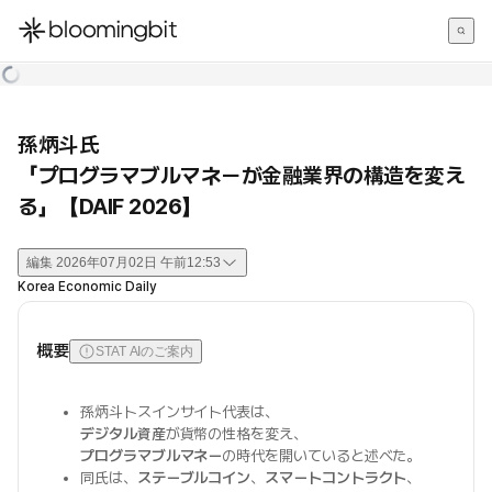
한국어
English
日本語
孫炳斗氏
「プログラマブルマネーが金融業界の構造を変え
る」【DAIF 2026】
編集
2026年07月02日 午前12:53
Korea Economic Daily
概要
STAT AIのご案内
孫炳斗トスインサイト代表は、
デジタル資産
が貨幣の性格を変え、
プログラマブルマネー
の時代を開いていると述べた。
同氏は、
ステーブルコイン
、
スマートコントラクト
、