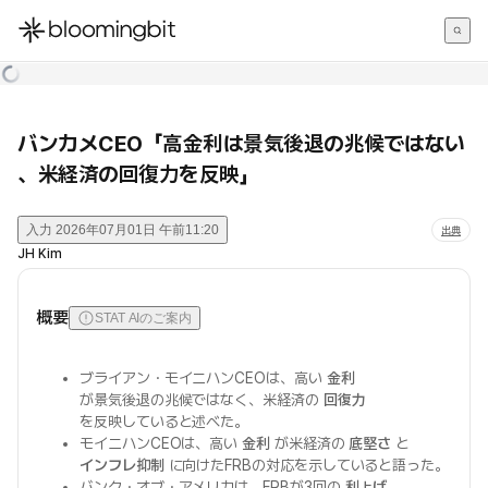
한국어
English
日本語
バンカメCEO「高金利は景気後退の兆候ではない
、米経済の回復力を反映」
入力
2026年07月01日 午前11:20
出典
JH Kim
概要
STAT AIのご案内
ブライアン・モイニハンCEOは、高い
金利
が景気後退の兆候ではなく、米経済の
回復力
を反映していると述べた。
モイニハンCEOは、高い
金利
が米経済の
底堅さ
と
インフレ抑制
に向けたFRBの対応を示していると語った。
バンク・オブ・アメリカは、FRBが3回の
利上げ