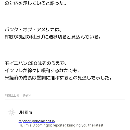
の対応を示していると語った。
バンク・オブ・アメリカは、
FRBが3回の利上げに踏み切ると見込んでいる。
モイニハンCEOはそのうえで、
インフレが徐々に緩和するなかでも、
米経済の成長は堅調に推移するとの見通しを示した。
#物価上昇
#金利
JH Kim
reporter1@bloomingbit.io
Hi, I'm a Bloomingbit reporter, bringing you the latest