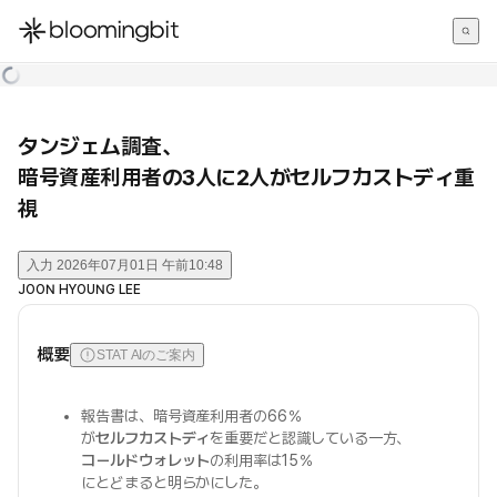
한국어
English
日本語
タンジェム調査、
暗号資産利用者の3人に2人がセルフカストディ重
視
入力
2026年07月01日 午前10:48
JOON HYOUNG LEE
概要
STAT AIのご案内
報告書は、暗号資産利用者の66％
が
セルフカストディ
を重要だと認識している一方、
コールドウォレット
の利用率は15％
にとどまると明らかにした。